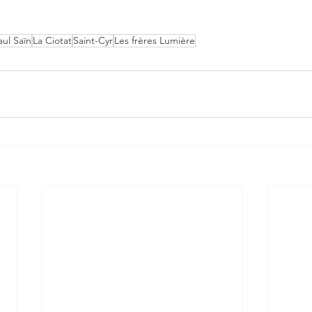
aul Saïn
La Ciotat
Saint-Cyr
Les frères Lumière