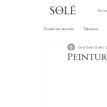
Accue
Toutes les œuvres
Tableaux
Oriol Solé
12 déc. 
Peintur