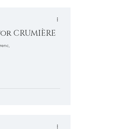
tor CRUMIÈRE
renc,