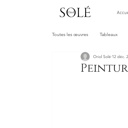
Accue
Toutes les œuvres
Tableaux
Oriol Solé
12 déc. 
Peintur