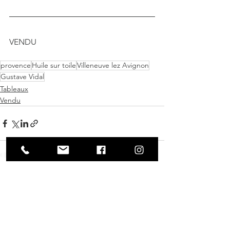
VENDU
provence
Huile sur toile
Villeneuve lez Avignon
Gustave Vidal
Tableaux
Vendu
Voir tout
Posts récents