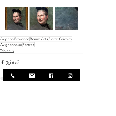
Avignon
Provence
Beaux-Arts
Pierre Grivolas
Avignonnaise
Portrait
Tableaux
Voir tout
Posts récents