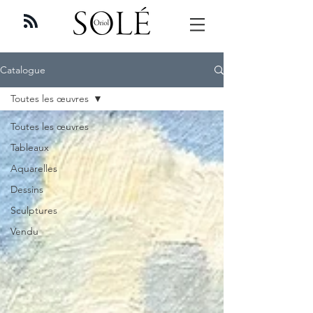
Catalogue
Toutes les œuvres
Toutes les œuvres
Tableaux
Aquarelles
Dessins
Sculptures
Vendu