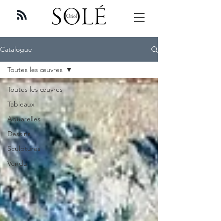
Catalogue
Toutes les œuvres
Toutes les œuvres
Tableaux
Aquarelles
Dessins
Sculptures
Vendu